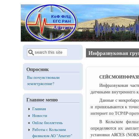
Перейти к основному содержанию
Поиск
Форма поиска
Инфразвуковая гр
Опросник
СЕЙСМОИНФРАЗВ
Вы почувствовали
землетрясение?
Инфразвуковая част
датчиками внутреннего к
Главное меню
Данные с микробаро
и привязываются к точн
Главная
интернет по TCP/IP-прот
Новости
В Кольском филиал
Online бюллетень
определяются их амплит
Работы с Кольским
установки ARCES (NORSA
филиалом АО "Апатит"