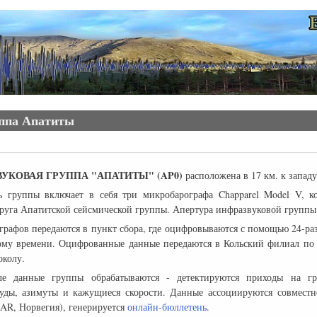
уппа Апатиты
УКОВАЯ ГРУППА "АПАТИТЫ" (AP0)
расположена в 17 км. к западу
ь группы включает в себя три микробарографа Chapparel Model V, к
руга Апатитской сейсмической группы. Апертура инфразвуковой группы 
графов передаются в пункт сбора, где оцифровываются с помощью 24-р
ому времени. Оцифрованные данные передаются в Кольский филиал по
околу.
е данные группы обрабатываются - детектируются приходы на гр
уды, азимуты и кажущиеся скорости. Данные ассоциируются совмест
R, Норвегия), генерируется
онлайн-бюллетень
.