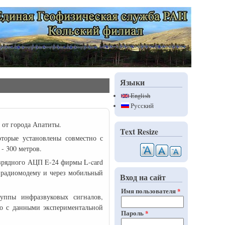
Языки
English
Русский
 от города Апатиты.
Text Resize
оторые установлены совместно с
- 300 метров.
азрядного АЦП E-24 фирмы L-card
 радиомодему и через мобильный
Вход на сайт
Имя пользователя
*
уппы инфразвуковых сигналов,
но с данными экспериментальной
Пароль
*