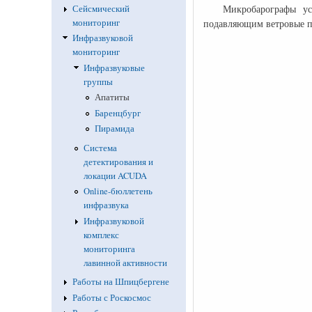
Микробарографы ус
Сейсмический
мониторинг
подавляющим ветровые п
Инфразвуковой
мониторинг
Инфразвуковые
группы
Апатиты
Баренцбург
Пирамида
Система
детектирования и
локации ACUDA
Online-бюллетень
инфразвука
Инфразвуковой
комплекс
мониторинга
лавинной активности
Работы на Шпицбергене
Работы с Роскосмос